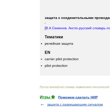
защита
с
соединительными
провода
-
[
В
.
А
.
Семенов
.
Англо
-
русский
словарь
п
Тематики
релейная
защита
EN
carrier
pilot
protection
pilot
protection
Русско
-
английский
словарь
нормативно
-
технической
Игры ⚽
Поможем сделать НИР
защита с разрешающим сигналом