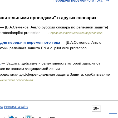
передачи переменного тока
динительными проводами" в других словарях:
— [В.А.Семенов. Англо русский словарь по релейной защите]
protectionpilot protection …
Справочник технического переводчика
для передачи переменного тока
— [В.А.Семенов. Англо
ики релейная защита EN a.с. pilot wire protection …
а
— Защита, действие и селективность которой зависят от
оков по концам защищаемой линии.
0] продольная дифференциальная защита Защита, срабатывание
хнического переводчика
ка
,
Реклама на сайте
18+