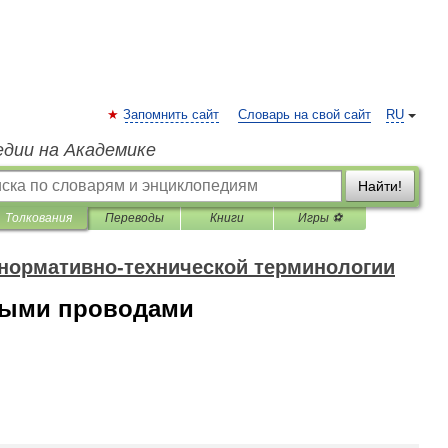
Запомнить сайт
Словарь на свой сайт
RU
едии на Академике
Найти!
Толкования
Переводы
Книги
Игры ⚽
 нормативно-технической терминологии
ными проводами