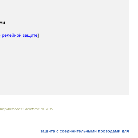
ми
о
релейной
защите
]
терминологии
.
academic
.
ru
.
2015
.
защита с соединительными проводами для