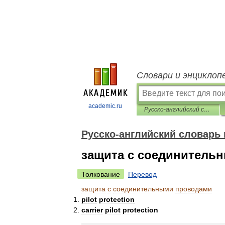
Словари и энциклоп
academic.ru
Русско-английский словарь нормативно-технической терминологии
Русско-английский словарь
защита с соединитель
Толкование
Перевод
защита
с
соединительными
проводами
pilot
protection
carrier
pilot
protection